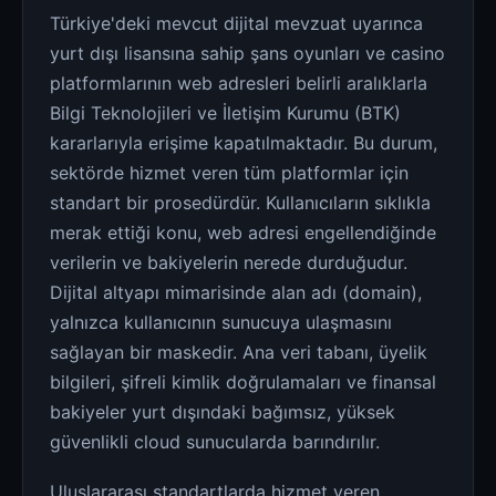
Türkiye'deki mevcut dijital mevzuat uyarınca
yurt dışı lisansına sahip şans oyunları ve casino
platformlarının web adresleri belirli aralıklarla
Bilgi Teknolojileri ve İletişim Kurumu (BTK)
kararlarıyla erişime kapatılmaktadır. Bu durum,
sektörde hizmet veren tüm platformlar için
standart bir prosedürdür. Kullanıcıların sıklıkla
merak ettiği konu, web adresi engellendiğinde
verilerin ve bakiyelerin nerede durduğudur.
Dijital altyapı mimarisinde alan adı (domain),
yalnızca kullanıcının sunucuya ulaşmasını
sağlayan bir maskedir. Ana veri tabanı, üyelik
bilgileri, şifreli kimlik doğrulamaları ve finansal
bakiyeler yurt dışındaki bağımsız, yüksek
güvenlikli cloud sunucularda barındırılır.
Uluslararası standartlarda hizmet veren