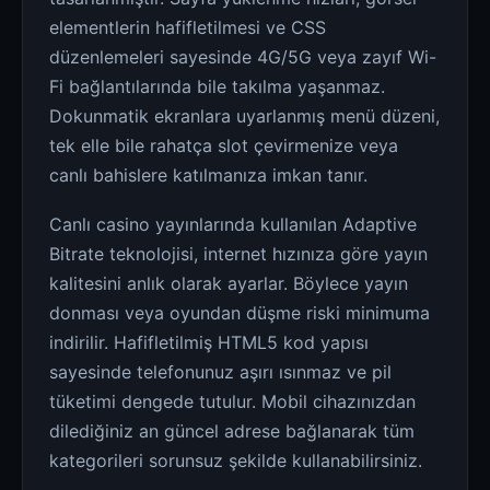
elementlerin hafifletilmesi ve CSS
düzenlemeleri sayesinde 4G/5G veya zayıf Wi-
Fi bağlantılarında bile takılma yaşanmaz.
Dokunmatik ekranlara uyarlanmış menü düzeni,
tek elle bile rahatça slot çevirmenize veya
canlı bahislere katılmanıza imkan tanır.
Canlı casino yayınlarında kullanılan Adaptive
Bitrate teknolojisi, internet hızınıza göre yayın
kalitesini anlık olarak ayarlar. Böylece yayın
donması veya oyundan düşme riski minimuma
indirilir. Hafifletilmiş HTML5 kod yapısı
sayesinde telefonunuz aşırı ısınmaz ve pil
tüketimi dengede tutulur. Mobil cihazınızdan
dilediğiniz an güncel adrese bağlanarak tüm
kategorileri sorunsuz şekilde kullanabilirsiniz.