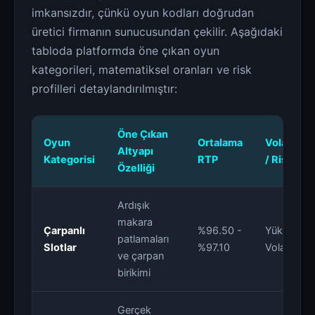
imkansızdır, çünkü oyun kodları doğrudan
üretici firmanın sunucusundan çekilir. Aşağıdaki
tabloda platformda öne çıkan oyun
kategorileri, matematiksel oranları ve risk
profilleri detaylandırılmıştır:
Öne Çıkan
Oyun
Ortalama
Volatilite
Altyapı
Kategorisi
RTP
/ Risk
Özelliği
Ardışık
makara
Çarpanlı
%96.50 -
Yüksek
patlamaları
Slotlar
%97.10
Volatilite
ve çarpan
birikimi
Gerçek