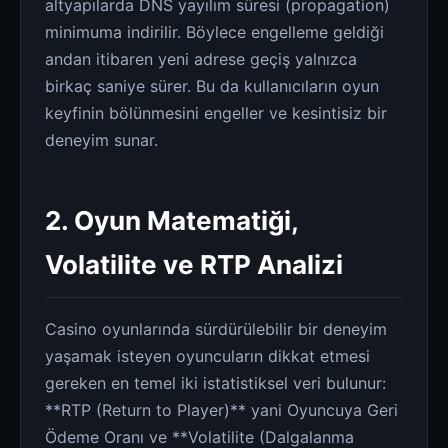
altyapılarda DNS yayılım süresi (propagation)
minimuma indirilir. Böylece engelleme geldiği
andan itibaren yeni adrese geçiş yalnızca
birkaç saniye sürer. Bu da kullanıcıların oyun
keyfinin bölünmesini engeller ve kesintisiz bir
deneyim sunar.
2. Oyun Matematiği,
Volatilite ve RTP Analizi
Casino oyunlarında sürdürülebilir bir deneyim
yaşamak isteyen oyuncuların dikkat etmesi
gereken en temel iki istatistiksel veri bulunur:
**RTP (Return to Player)** yani Oyuncuya Geri
Ödeme Oranı ve **Volatilite (Dalgalanma