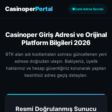
Casinoper
Portal
Canlı Adres Servisi
Casinoper Giriş Adresi ve Orijinal
Platform Bilgileri 2026
BTK alan adı kısıtlamaları sonrası güncellenen yeni
adrese doğrudan ulaşın. Bakiyeniz, üyelik
haklarınız ve hesap güvenliğiniz korunarak yapılan
kesintisiz adres geçiş detayları.
Resmi Doğrulanmış Sunucu