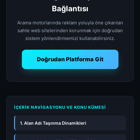
Bağlantısı
Arama motorlarında reklam yoluyla öne çıkarılan
sahte web sitelerinden korunmak için doğrudan
sistem yönlendirmemizi kullanabilirsiniz.
Doğrudan Platforma Git
İÇERIK NAVIGASYONU VE KONU KÜMESI
1. Alan Adı Taşınma Dinamikleri