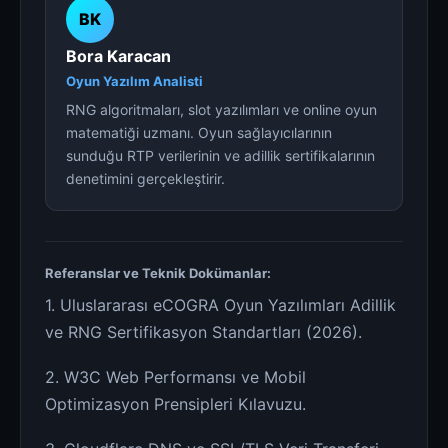
BK
Bora Karacan
Oyun Yazılım Analisti
RNG algoritmaları, slot yazılımları ve online oyun
matematiği uzmanı. Oyun sağlayıcılarının
sunduğu RTP verilerinin ve adillik sertifikalarının
denetimini gerçekleştirir.
Referanslar ve Teknik Dokümanlar:
1. Uluslararası eCOGRA Oyun Yazılımları Adillik
ve RNG Sertifikasyon Standartları (2026).
2. W3C Web Performansı ve Mobil
Optimizasyon Prensipleri Kılavuzu.