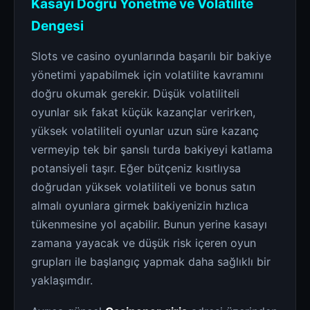
Kasayı Doğru Yönetme ve Volatilite
Dengesi
Slots ve casino oyunlarında başarılı bir bakiye
yönetimi yapabilmek için volatilite kavramını
doğru okumak gerekir. Düşük volatiliteli
oyunlar sık fakat küçük kazançlar verirken,
yüksek volatiliteli oyunlar uzun süre kazanç
vermeyip tek bir şanslı turda bakiyeyi katlama
potansiyeli taşır. Eğer bütçeniz kısıtlıysa
doğrudan yüksek volatiliteli ve bonus satın
almalı oyunlara girmek bakiyenizin hızlıca
tükenmesine yol açabilir. Bunun yerine kasayı
zamana yayacak ve düşük risk içeren oyun
grupları ile başlangıç yapmak daha sağlıklı bir
yaklaşımdır.