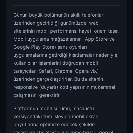
Günün büyük bölümünün akıllı telefonlar
üzerinden geçirildiği günümüzde, web
sitelerinin mobil performansı hayati önem taşır.
Mobil uygulama mağazalarının (App Store ve
Google Play Store) şans oyunları
uygulamalarına getirdiği kısıtlamalar nedeniyle,
kullanıcılar işlemlerini doğrudan mobil
tarayıcılar (Safari, Chrome, Opera vb.)
üzerinden gerçekleştirirler. Bu da sitenin
responsive (duyarlı) kod yapısının mükemmel
çalışmasını gerektirir.
Platformun mobil sürümü, masaüstü
versiyondaki tüm işlevleri mobil ekran
boyutlarına optimize edecek şekilde
tasarlanmıştır. Sayfa yüklenme hızları, görsel