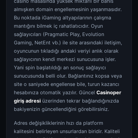
casino masasında yüksek miktarlı bir bahis
almışken domain engellemesinin yaşanmasıdır.
Bu noktada iGaming altyapılarının çalışma
mantığını bilmek iç rahatlatıcıdır. Oyun
sağlayıcıları (Pragmatic Play, Evolution
Gaming, NetEnt vb.) ile site arasındaki iletişim,
oyuncunun tıkladığı andaki veriyi anlık olarak
sağlayıcının kendi merkezi sunucusuna işler.
Yani spin başlatıldığı an sonuç sağlayıcı
sunucusunda belli olur. Bağlantınız kopsa veya
site o saniyede engellense bile, turun kazancı
hesabınıza otomatik yazılır. Güncel
Casinoper
giriş adresi
üzerinden tekrar bağlandığınızda
bakiyenizin güncellendiğini görebilirsiniz.
Adres değişikliklerinin hızı da platform
kalitesini belirleyen unsurlardan biridir. Kaliteli