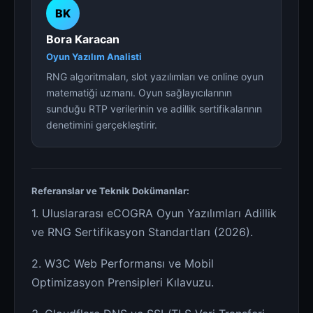
BK
Bora Karacan
Oyun Yazılım Analisti
RNG algoritmaları, slot yazılımları ve online oyun
matematiği uzmanı. Oyun sağlayıcılarının
sunduğu RTP verilerinin ve adillik sertifikalarının
denetimini gerçekleştirir.
Referanslar ve Teknik Dokümanlar:
1. Uluslararası eCOGRA Oyun Yazılımları Adillik
ve RNG Sertifikasyon Standartları (2026).
2. W3C Web Performansı ve Mobil
Optimizasyon Prensipleri Kılavuzu.