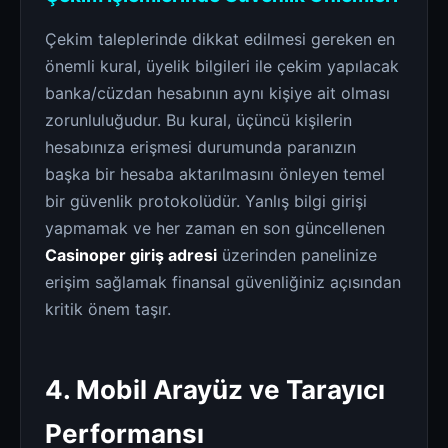
Çekim taleplerinde dikkat edilmesi gereken en
önemli kural, üyelik bilgileri ile çekim yapılacak
banka/cüzdan hesabının aynı kişiye ait olması
zorunluluğudur. Bu kural, üçüncü kişilerin
hesabınıza erişmesi durumunda paranızın
başka bir hesaba aktarılmasını önleyen temel
bir güvenlik protokolüdür. Yanlış bilgi girişi
yapmamak ve her zaman en son güncellenen
Casinoper giriş adresi
üzerinden panelinize
erişim sağlamak finansal güvenliğiniz açısından
kritik önem taşır.
4. Mobil Arayüz ve Tarayıcı
Performansı