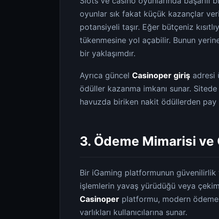
Slots ve casino oyunlarında başarılı b
oyunlar sık fakat küçük kazançlar veri
potansiyeli taşır. Eğer bütçeniz kısıt
tükenmesine yol açabilir. Bunun yerin
bir yaklaşımdır.
Ayrıca güncel
Casinoper giriş
adresi 
ödüller kazanma imkanı sunar. Sitede a
havuzda biriken nakit ödüllerden pay a
3. Ödeme Mimarisi ve 
Bir iGaming platformunun güvenilirlik te
işlemlerin yavaş yürüdüğü veya çekim y
Casinoper
platformu, modern ödeme sis
varlıkları kullanıcılarına sunar.