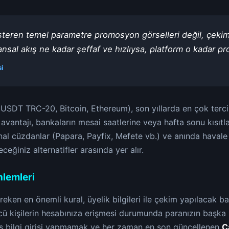
 gösteren temel parametre promosyon görselleri değil, çek
ansal akış ne kadar şeffaf ve hızlıysa, platform o kadar pr
si
 (USDT TRC-20, Bitcoin, Ethereum), son yıllarda en çok terci
avantajı, bankaların mesai saatlerine veya hafta sonu kısıtl
anal cüzdanlar (Papara, Payfix, Mefete vb.) ve anında havale
ceğiniz alternatifler arasında yer alır.
nlemleri
eken en önemli kural, üyelik bilgileri ile çekim yapılacak b
cü kişilerin hesabınıza erişmesi durumunda paranızın başka 
lış bilgi girişi yapmamak ve her zaman en son güncellenen
C