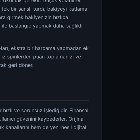
u okumak gerekir. Düşük volatiliteli
 tek bir şanslı turda bakiyeyi katlama
ara girmek bakiyenizin hızlıca
 ile başlangıç yapmak daha sağlıklı
loları, ekstra bir harcama yapmadan ek
ğınız spinlerden puan toplamanızı ve
rak geri döner.
 hızlı ve sorunsuz işlediğidir. Finansal
lanıcı güvenini kaybederler. Orijinal
kanallarını hem de yeni nesil dijital