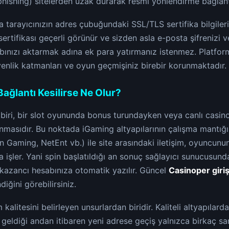
(phishing) sitelerden uzak durarak resmi yönlendirme bağlantı
a tarayıcınızın adres çubuğundaki SSL/TLS sertifika bilgile
 sertifikası geçerli görünür ve sizden asla e-posta şifreniz
abınızı aktarmak adına ek para yatırmanız istenmez. Platfo
enlik katmanları ve oyun geçmişiniz birebir korunmaktadır.
ağlantı Kesilirse Ne Olur?
n biri, bir slot oyununda bonus turundayken veya canlı casin
asıdır. Bu noktada iGaming altyapılarının çalışma mantığını
n Gaming, NetEnt vb.) ile site arasındaki iletişim, oyuncunun 
işler. Yani spin başlatıldığı an sonuç sağlayıcı sunucusunda
 kazancı hesabınıza otomatik yazılır. Güncel
Casinoper giriş
iğini görebilirsiniz.
m kalitesini belirleyen unsurlardan biridir. Kaliteli altyapıla
geldiği andan itibaren yeni adrese geçiş yalnızca birkaç san