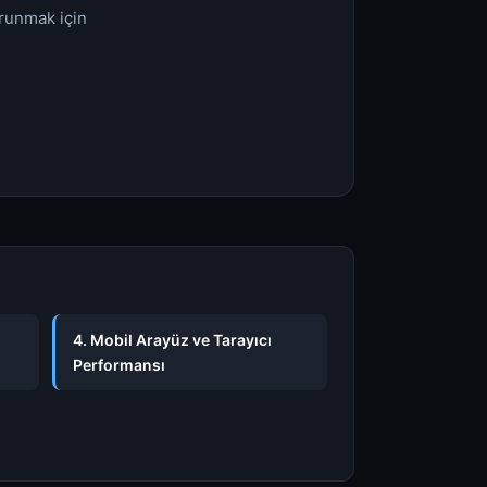
orunmak için
4. Mobil Arayüz ve Tarayıcı
Performansı