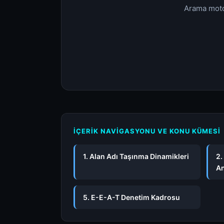
Arama motor
İÇERIK NAVIGASYONU VE KONU KÜMESI
1. Alan Adı Taşınma Dinamikleri
2.
An
5. E-E-A-T Denetim Kadrosu