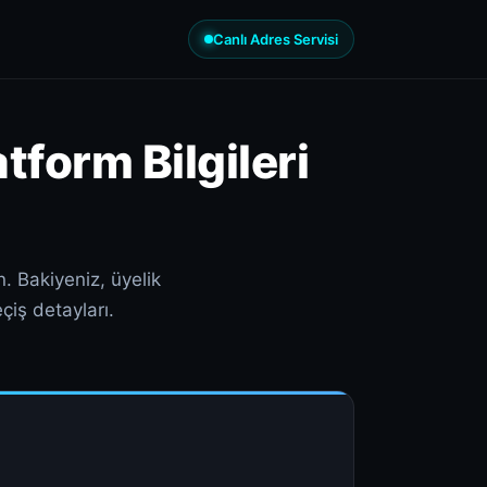
Canlı Adres Servisi
tform Bilgileri
. Bakiyeniz, üyelik
çiş detayları.