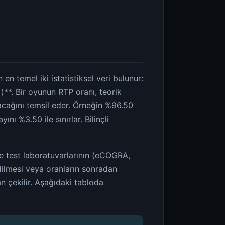
n temel iki istatistiksel veri bulunur:
**. Bir oyunun RTP oranı, teorik
acağını temsil eder. Örneğin %96.50
ı %3.50 ile sınırlar. Bilinçli
te test laboratuvarlarının (eCOGRA,
dilmesi veya oranların sonradan
 çekilir. Aşağıdaki tabloda
: