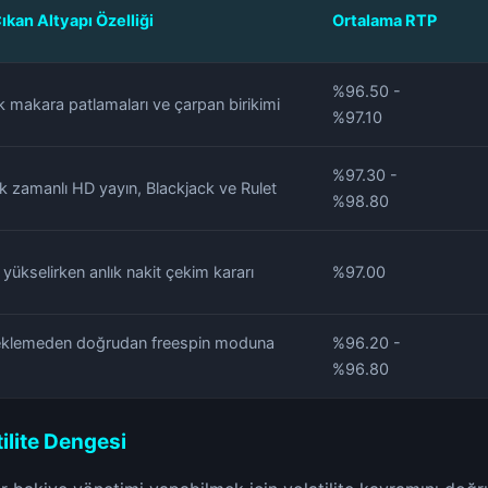
ıkan Altyapı Özelliği
Ortalama RTP
%96.50 -
k makara patlamaları ve çarpan birikimi
%97.10
%97.30 -
k zamanlı HD yayın, Blackjack ve Rulet
%98.80
 yükselirken anlık nakit çekim kararı
%97.00
eklemeden doğrudan freespin moduna
%96.20 -
%96.80
ilite Dengesi