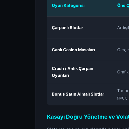
Oyun Kategorisi
Öne Ç
Çarpanlı Slotlar
Ardışı
Canlı Casino Masaları
Gerçe
Crash / Anlık Çarpan
Grafik
Oyunları
Tur b
Bonus Satın Almalı Slotlar
geçiş
Kasayı Doğru Yönetme ve Volat