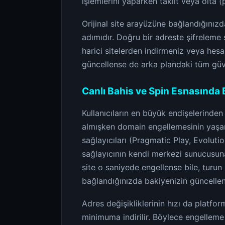
işlemlerini yaparken taklit veya olta 
Orijinal site arayüzüne bağlandığınızd
adımıdır. Doğru bir adreste şifreleme
harici sitelerden indirmeniz veya hes
güncellense de arka plandaki tüm güv
Canlı Bahis ve Spin Esnasında B
Kullanıcıların en büyük endişelerinde
almışken domain engellemesinin yaşanm
sağlayıcıları (Pragmatic Play, Evolutio
sağlayıcının kendi merkezi sunucusuna 
site o saniyede engellense bile, turun
bağlandığınızda bakiyenizin güncellend
Adres değişikliklerinin hızı da platfor
minimuma indirilir. Böylece engelleme 