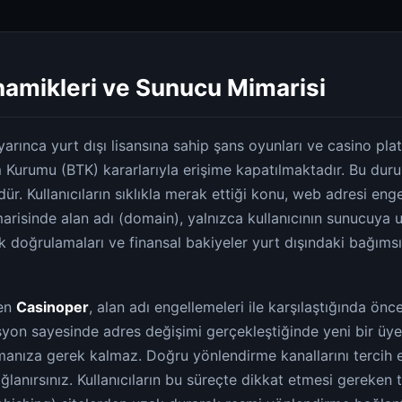
inamikleri ve Sunucu Mimarisi
arınca yurt dışı lisansına sahip şans oyunları ve casino platf
tişim Kurumu (BTK) kararlarıyla erişime kapatılmaktadır. Bu d
ür. Kullanıcıların sıklıkla merak ettiği konu, web adresi enge
marisinde alan adı (domain), yalnızca kullanıcının sunucuya 
kimlik doğrulamaları ve finansal bakiyeler yurt dışındaki bağım
ren
Casinoper
, alan adı engellemeleri ile karşılaştığında 
yon sayesinde adres değişimi gerçekleştiğinde yeni bir üyeli
nıza gerek kalmaz. Doğru yönlendirme kanallarını tercih ett
ğlanırsınız. Kullanıcıların bu süreçte dikkat etmesi gereken