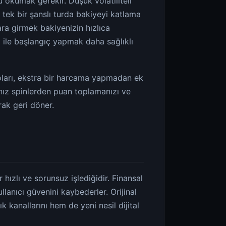
u okumak gerekir. Düşük volatiliteli
 tek bir şanslı turda bakiyeyi katlama
ara girmek bakiyenizin hızlıca
 ile başlangıç yapmak daha sağlıklı
loları, ekstra bir harcama yapmadan ek
ğınız spinlerden puan toplamanızı ve
rak geri döner.
 hızlı ve sorunsuz işlediğidir. Finansal
lanıcı güvenini kaybederler. Orijinal
kanallarını hem de yeni nesil dijital