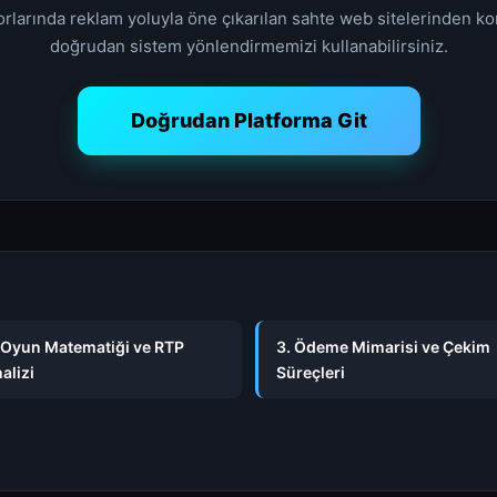
larında reklam yoluyla öne çıkarılan sahte web sitelerinden k
doğrudan sistem yönlendirmemizi kullanabilirsiniz.
Doğrudan Platforma Git
 Oyun Matematiği ve RTP
3. Ödeme Mimarisi ve Çekim
alizi
Süreçleri