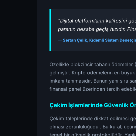
"Dijital platformların kalitesini
paranın hesaba geçiş hızıdır. Fin
— Sertan Çelik, Kıdemli Sistem Denetçi
Özellikle blokzincir tabanlı ödemeler
gelmiştir. Kripto ödemelerin en büyük 
imkanı tanımasıdır. Bunun yanı sıra s
finansal panel üzerinden tercih edebile
Çekim İşlemlerinde Güvenlik Ö
Çekim taleplerinde dikkat edilmesi ger
olması zorunluluğudur. Bu kural, üçün
temel bir güvenlik protokolüdür. Yan