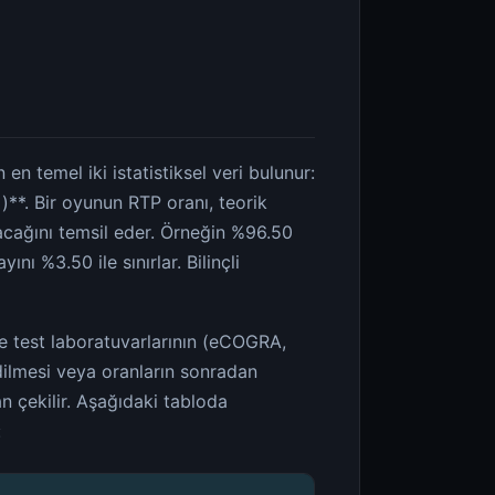
n temel iki istatistiksel veri bulunur:
**. Bir oyunun RTP oranı, teorik
acağını temsil eder. Örneğin %96.50
ı %3.50 ile sınırlar. Bilinçli
te test laboratuvarlarının (eCOGRA,
dilmesi veya oranların sonradan
 çekilir. Aşağıdaki tabloda
: