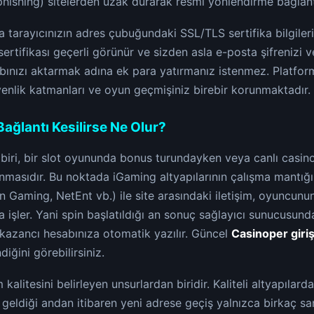
(phishing) sitelerden uzak durarak resmi yönlendirme bağlantı
a tarayıcınızın adres çubuğundaki SSL/TLS sertifika bilgile
 sertifikası geçerli görünür ve sizden asla e-posta şifreniz
abınızı aktarmak adına ek para yatırmanız istenmez. Platfo
enlik katmanları ve oyun geçmişiniz birebir korunmaktadır.
ağlantı Kesilirse Ne Olur?
n biri, bir slot oyununda bonus turundayken veya canlı casin
asıdır. Bu noktada iGaming altyapılarının çalışma mantığını
n Gaming, NetEnt vb.) ile site arasındaki iletişim, oyuncunun 
işler. Yani spin başlatıldığı an sonuç sağlayıcı sunucusunda
 kazancı hesabınıza otomatik yazılır. Güncel
Casinoper giriş
iğini görebilirsiniz.
m kalitesini belirleyen unsurlardan biridir. Kaliteli altyapıla
geldiği andan itibaren yeni adrese geçiş yalnızca birkaç san