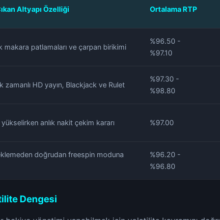
ıkan Altyapı Özelliği
Ortalama RTP
%96.50 -
k makara patlamaları ve çarpan birikimi
%97.10
%97.30 -
k zamanlı HD yayın, Blackjack ve Rulet
%98.80
 yükselirken anlık nakit çekim kararı
%97.00
eklemeden doğrudan freespin moduna
%96.20 -
%96.80
ilite Dengesi