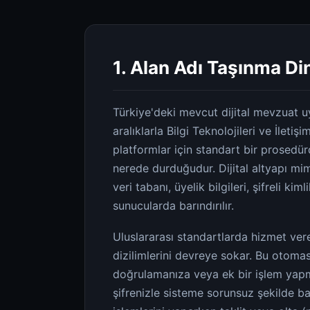
1. Alan Adı Taşınma D
Türkiye'deki mevcut dijital mevzuat uy
aralıklarla Bilgi Teknolojileri ve İle
platformlar için standart bir prosedürd
nerede durduğudur. Dijital altyapı mi
veri tabanı, üyelik bilgileri, şifreli 
sunucularda barındırılır.
Uluslararası standartlarda hizmet ve
dizilimlerini devreye sokar. Bu otomas
doğrulamanıza veya ek bir işlem yapma
şifrenizle sisteme sorunsuz şekilde ba