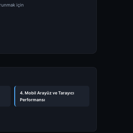
orunmak için
4. Mobil Arayüz ve Tarayıcı
Performansı