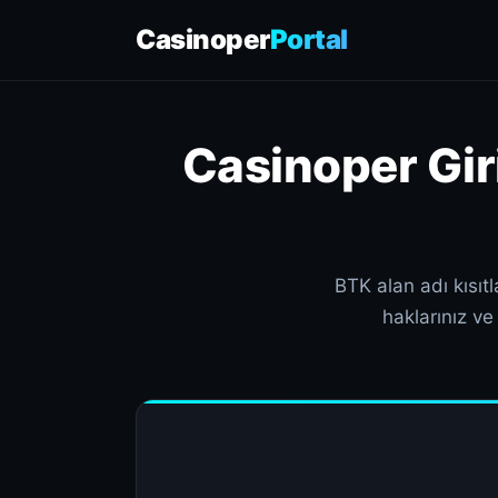
Casinoper
Portal
Casinoper Giri
BTK alan adı kısıt
haklarınız ve