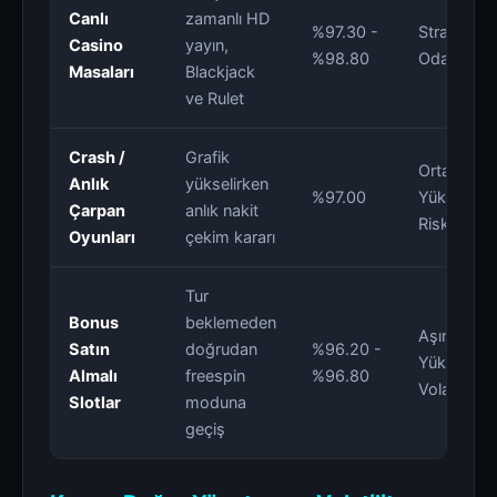
Canlı
zamanlı HD
%97.30 -
Strateji
Casino
yayın,
%98.80
Odaklı
Masaları
Blackjack
ve Rulet
Crash /
Grafik
Orta -
Anlık
yükselirken
%97.00
Yüksek
Çarpan
anlık nakit
Risk
Oyunları
çekim kararı
Tur
Bonus
beklemeden
Aşırı
Satın
doğrudan
%96.20 -
Yüksek
Almalı
freespin
%96.80
Volatilite
Slotlar
moduna
geçiş