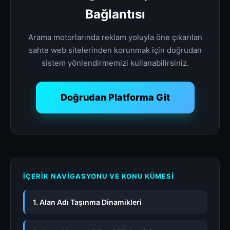
Bağlantısı
Arama motorlarında reklam yoluyla öne çıkarılan
sahte web sitelerinden korunmak için doğrudan
sistem yönlendirmemizi kullanabilirsiniz.
Doğrudan Platforma Git
İÇERIK NAVIGASYONU VE KONU KÜMESI
1. Alan Adı Taşınma Dinamikleri