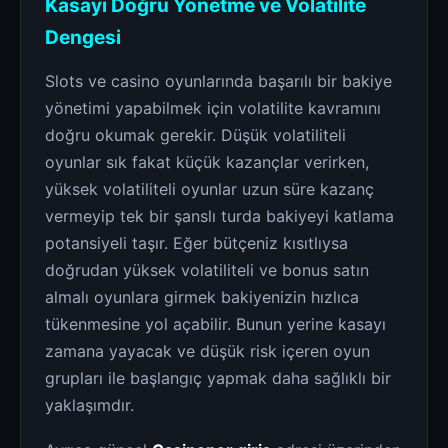
Kasayı Doğru Yönetme ve Volatilite
Dengesi
Slots ve casino oyunlarında başarılı bir bakiye
yönetimi yapabilmek için volatilite kavramını
doğru okumak gerekir. Düşük volatiliteli
oyunlar sık fakat küçük kazançlar verirken,
yüksek volatiliteli oyunlar uzun süre kazanç
vermeyip tek bir şanslı turda bakiyeyi katlama
potansiyeli taşır. Eğer bütçeniz kısıtlıysa
doğrudan yüksek volatiliteli ve bonus satın
almalı oyunlara girmek bakiyenizin hızlıca
tükenmesine yol açabilir. Bunun yerine kasayı
zamana yayacak ve düşük risk içeren oyun
grupları ile başlangıç yapmak daha sağlıklı bir
yaklaşımdır.