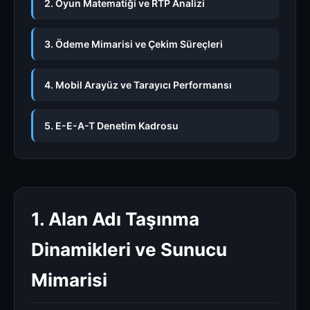
2. Oyun Matematiği ve RTP Analizi
3. Ödeme Mimarisi ve Çekim Süreçleri
4. Mobil Arayüz ve Tarayıcı Performansı
5. E-E-A-T Denetim Kadrosu
1. Alan Adı Taşınma
Dinamikleri ve Sunucu
Mimarisi