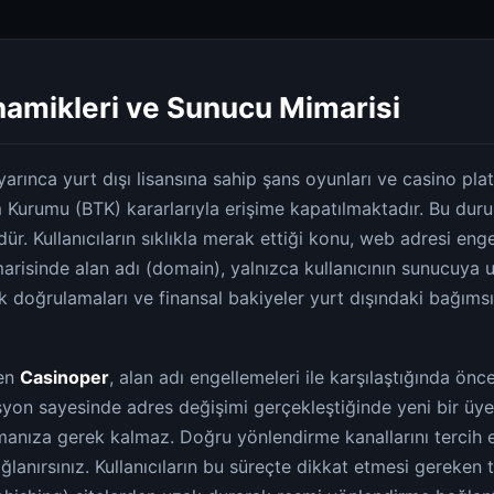
inamikleri ve Sunucu Mimarisi
arınca yurt dışı lisansına sahip şans oyunları ve casino platf
tişim Kurumu (BTK) kararlarıyla erişime kapatılmaktadır. Bu d
ür. Kullanıcıların sıklıkla merak ettiği konu, web adresi enge
marisinde alan adı (domain), yalnızca kullanıcının sunucuya 
kimlik doğrulamaları ve finansal bakiyeler yurt dışındaki bağım
ren
Casinoper
, alan adı engellemeleri ile karşılaştığında 
yon sayesinde adres değişimi gerçekleştiğinde yeni bir üyeli
nıza gerek kalmaz. Doğru yönlendirme kanallarını tercih ett
ğlanırsınız. Kullanıcıların bu süreçte dikkat etmesi gereken