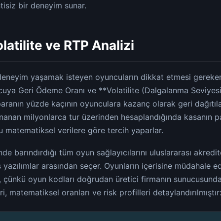
tisiz bir deneyim sunar.
atilite ve RTP Analizi
deneyim yaşamak isteyen oyuncuların dikkat etmesi gereken e
uya Geri Ödeme Oranı ve **Volatilite (Dalgalanma Seviyesi)
aranın yüzde kaçının oyunculara kazanç olarak geri dağıtıl
anan milyonlarca tur üzerinden hesaplandığında kasanın payın
 matematiksel verilere göre tercih yaparlar.
nde barındırdığı tüm oyun sağlayıcılarını uluslararası akredi
yazılımlar arasından seçer. Oyunların içerisine müdahale e
, çünkü oyun kodları doğrudan üretici firmanın sunucusundan
 matematiksel oranları ve risk profilleri detaylandırılmıştır