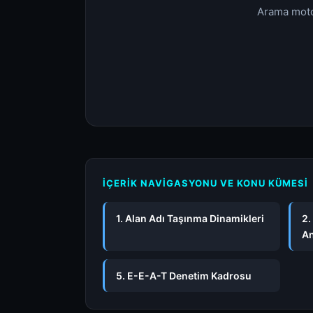
Arama motor
İÇERIK NAVIGASYONU VE KONU KÜMESI
1. Alan Adı Taşınma Dinamikleri
2.
An
5. E-E-A-T Denetim Kadrosu