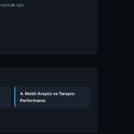
orunmak için
4. Mobil Arayüz ve Tarayıcı
Performansı