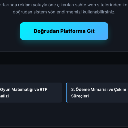
larında reklam yoluyla öne çıkarılan sahte web sitelerinden k
doğrudan sistem yönlendirmemizi kullanabilirsiniz.
Doğrudan Platforma Git
 Oyun Matematiği ve RTP
3. Ödeme Mimarisi ve Çekim
alizi
Süreçleri