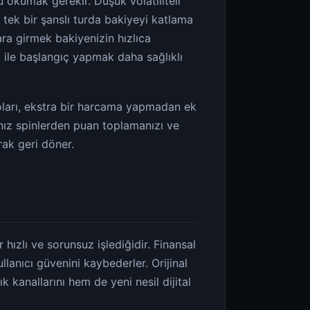
u okumak gerekir. Düşük volatiliteli
 tek bir şanslı turda bakiyeyi katlama
ara girmek bakiyenizin hızlıca
 ile başlangıç yapmak daha sağlıklı
loları, ekstra bir harcama yapmadan ek
ğınız spinlerden puan toplamanızı ve
rak geri döner.
 hızlı ve sorunsuz işlediğidir. Finansal
lanıcı güvenini kaybederler. Orijinal
kanallarını hem de yeni nesil dijital