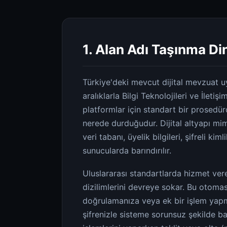
1. Alan Adı Taşınma D
Türkiye'deki mevcut dijital mevzuat uy
aralıklarla Bilgi Teknolojileri ve İle
platformlar için standart bir prosedürd
nerede durduğudur. Dijital altyapı mi
veri tabanı, üyelik bilgileri, şifreli 
sunucularda barındırılır.
Uluslararası standartlarda hizmet ve
dizilimlerini devreye sokar. Bu otomas
doğrulamanıza veya ek bir işlem yapma
şifrenizle sisteme sorunsuz şekilde ba