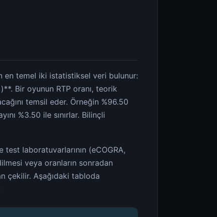
n temel iki istatistiksel veri bulunur:
**. Bir oyunun RTP oranı, teorik
acağını temsil eder. Örneğin %96.50
ı %3.50 ile sınırlar. Bilinçli
te test laboratuvarlarının (eCOGRA,
dilmesi veya oranların sonradan
 çekilir. Aşağıdaki tabloda
: