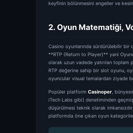
keyfinin bölünmesini engeller ve kesin
2. Oyun Matematiği, Vol
Casino oyunlarında sürdürülebilir bir 
**RTP (Return to Player)** yani Oyunc
olarak uzun vadede yatırılan toplam p
RTP değerine sahip bir slot oyunu, oyn
oyuncular visual temalardan ziyade bu
Popüler platform
Casinoper
, bünyesi
iTech Labs gibi) denetiminden geçmiş 
düşürülmesi teknik olarak imkansızdır
platformda öne çıkan oyun kategorileri,