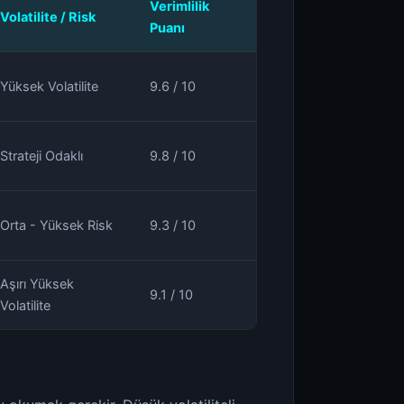
Verimlilik
Volatilite / Risk
Puanı
Yüksek Volatilite
9.6 / 10
Strateji Odaklı
9.8 / 10
Orta - Yüksek Risk
9.3 / 10
Aşırı Yüksek
9.1 / 10
Volatilite