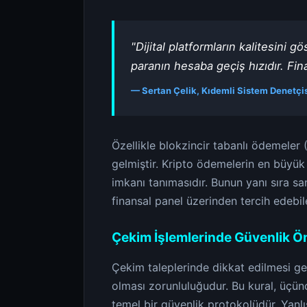
"Dijital platformların kalitesini
paranın hesaba geçiş hızıdır. Fin
— Sertan Çelik, Kıdemli Sistem Denetçi
Özellikle blokzincir tabanlı ödemeler
gelmiştir. Kripto ödemelerin en büyük 
imkanı tanımasıdır. Bunun yanı sıra s
finansal panel üzerinden tercih edebile
Çekim İşlemlerinde Güvenlik Ö
Çekim taleplerinde dikkat edilmesi ger
olması zorunluluğudur. Bu kural, üçün
temel bir güvenlik protokolüdür. Yan