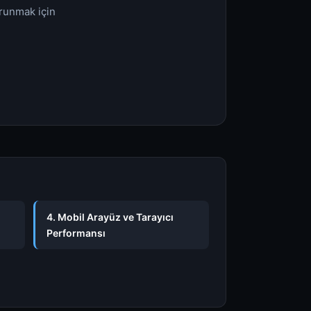
orunmak için
4. Mobil Arayüz ve Tarayıcı
Performansı