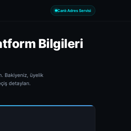
Canlı Adres Servisi
tform Bilgileri
. Bakiyeniz, üyelik
çiş detayları.