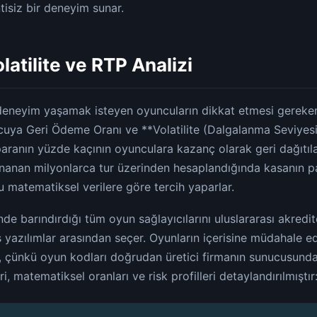
tisiz bir deneyim sunar.
atilite ve RTP Analizi
deneyim yaşamak isteyen oyuncuların dikkat etmesi gereken e
uya Geri Ödeme Oranı ve **Volatilite (Dalgalanma Seviyesi)
aranın yüzde kaçının oyunculara kazanç olarak geri dağıtıl
anan milyonlarca tur üzerinden hesaplandığında kasanın payın
 matematiksel verilere göre tercih yaparlar.
nde barındırdığı tüm oyun sağlayıcılarını uluslararası akredi
yazılımlar arasından seçer. Oyunların içerisine müdahale e
, çünkü oyun kodları doğrudan üretici firmanın sunucusundan
 matematiksel oranları ve risk profilleri detaylandırılmıştır