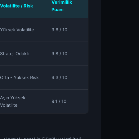
Verimlilik
Volatilite / Risk
Puanı
Yüksek Volatilite
9.6 / 10
Strateji Odaklı
9.8 / 10
Orta - Yüksek Risk
9.3 / 10
Aşırı Yüksek
9.1 / 10
Volatilite