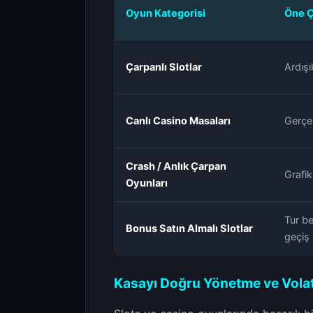
Oyun Kategorisi
Öne Ç
Çarpanlı Slotlar
Ardışı
Canlı Casino Masaları
Gerçe
Crash / Anlık Çarpan
Grafik
Oyunları
Tur b
Bonus Satın Almalı Slotlar
geçiş
Kasayı Doğru Yönetme ve Volat