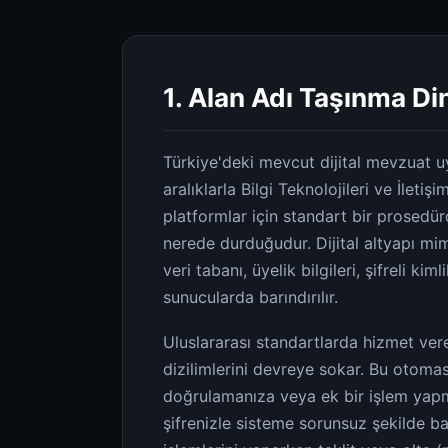
1. Alan Adı Taşınma D
Türkiye'deki mevcut dijital mevzuat uy
aralıklarla Bilgi Teknolojileri ve İle
platformlar için standart bir prosedürd
nerede durduğudur. Dijital altyapı mi
veri tabanı, üyelik bilgileri, şifreli 
sunucularda barındırılır.
Uluslararası standartlarda hizmet ve
dizilimlerini devreye sokar. Bu otomas
doğrulamanıza veya ek bir işlem yapma
şifrenizle sisteme sorunsuz şekilde ba