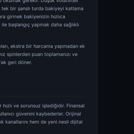
u okumak gerekir. Düşük volatiliteli
 tek bir şanslı turda bakiyeyi katlama
ara girmek bakiyenizin hızlıca
 ile başlangıç yapmak daha sağlıklı
loları, ekstra bir harcama yapmadan ek
ğınız spinlerden puan toplamanızı ve
rak geri döner.
 hızlı ve sorunsuz işlediğidir. Finansal
lanıcı güvenini kaybederler. Orijinal
kanallarını hem de yeni nesil dijital