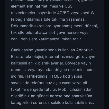
elementlerin hafifletilmesi ve CSS
düzenlemeleri sayesinde 4G/5G veya zayıf Wi-
Fi bağlantılarında bile takılma yaşanmaz.
Dokunmatik ekranlara uyarlanmış menü düzeni,
tek elle bile rahatça slot çevirmenize veya
canlı bahislere katılmanıza imkan tanır.
Canlı casino yayınlarında kullanılan Adaptive
Bitrate teknolojisi, internet hızınıza göre yayın
kalitesini anlık olarak ayarlar. Böylece yayın
donması veya oyundan düşme riski minimuma
indirilir. Hafifletilmiş HTML5 kod yapısı
sayesinde telefonunuz aşırı ısınmaz ve pil
tüketimi dengede tutulur. Mobil cihazınızdan
dilediğiniz an güncel adrese bağlanarak tüm
kategorileri sorunsuz şekilde kullanabilirsiniz.