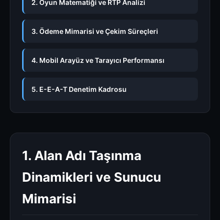
2. Oyun Matematiği ve RTP Analizi
3. Ödeme Mimarisi ve Çekim Süreçleri
4. Mobil Arayüz ve Tarayıcı Performansı
5. E-E-A-T Denetim Kadrosu
1. Alan Adı Taşınma
Dinamikleri ve Sunucu
Mimarisi