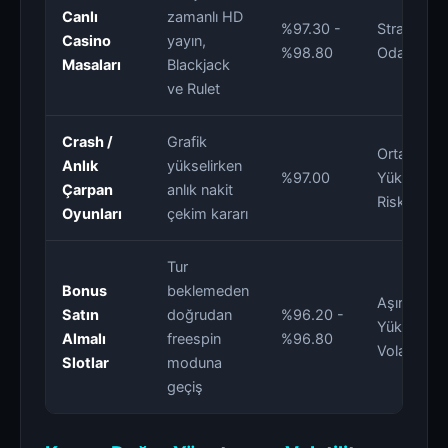
Canlı
zamanlı HD
%97.30 -
Strateji
Casino
yayın,
%98.80
Odaklı
Masaları
Blackjack
ve Rulet
Crash /
Grafik
Orta -
Anlık
yükselirken
%97.00
Yüksek
Çarpan
anlık nakit
Risk
Oyunları
çekim kararı
Tur
Bonus
beklemeden
Aşırı
Satın
doğrudan
%96.20 -
Yüksek
Almalı
freespin
%96.80
Volatilite
Slotlar
moduna
geçiş