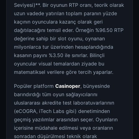
Seviyesi)**. Bir oyunun RTP oranı, teorik olarak
uzun vadede yatırılan toplam paranın yüzde
kaçının oyunculara kazanç olarak geri
dağıtılacağını temsil eder. Örneğin %96.50 RTP
değerine sahip bir slot oyunu, oynanan
milyonlarca tur üzerinden hesaplandığında
kasanın payını %3.50 ile sınırlar. Bilinçli
oyuncular visual temalardan ziyade bu
matematiksel verilere göre tercih yaparlar.
Popüler platform
Casinoper
, bünyesinde
barındırdığı tüm oyun sağlayıcılarını
uluslararası akredite test laboratuvarlarının
(eCOGRA, iTech Labs gibi) denetiminden
geçmiş yazılımlar arasından seçer. Oyunların
içerisine müdahale edilmesi veya oranların
sonradan düşürülmesi teknik olarak