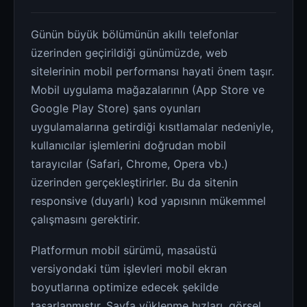
Günün büyük bölümünün akıllı telefonlar
üzerinden geçirildiği günümüzde, web
sitelerinin mobil performansı hayati önem taşır.
Mobil uygulama mağazalarının (App Store ve
Google Play Store) şans oyunları
uygulamalarına getirdiği kısıtlamalar nedeniyle,
kullanıcılar işlemlerini doğrudan mobil
tarayıcılar (Safari, Chrome, Opera vb.)
üzerinden gerçekleştirirler. Bu da sitenin
responsive (duyarlı) kod yapısının mükemmel
çalışmasını gerektirir.
Platformun mobil sürümü, masaüstü
versiyondaki tüm işlevleri mobil ekran
boyutlarına optimize edecek şekilde
tasarlanmıştır. Sayfa yüklenme hızları, görsel