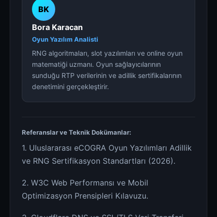
BK
Bora Karacan
Oyun Yazılım Analisti
RNG algoritmaları, slot yazılımları ve online oyun
matematiği uzmanı. Oyun sağlayıcılarının
sunduğu RTP verilerinin ve adillik sertifikalarının
denetimini gerçekleştirir.
Referanslar ve Teknik Dokümanlar:
1. Uluslararası eCOGRA Oyun Yazılımları Adillik
ve RNG Sertifikasyon Standartları (2026).
2. W3C Web Performansı ve Mobil
Optimizasyon Prensipleri Kılavuzu.