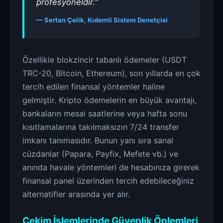
profesyoneldir."
— Sertan Çelik, Kıdemli Sistem Denetçisi
Özellikle blokzincir tabanlı ödemeler (USDT
TRC-20, Bitcoin, Ethereum), son yıllarda en çok
tercih edilen finansal yöntemler haline
gelmiştir. Kripto ödemelerin en büyük avantajı,
bankaların mesai saatlerine veya hafta sonu
kısıtlamalarına takılmaksızın 7/24 transfer
imkanı tanımasıdır. Bunun yanı sıra sanal
cüzdanlar (Papara, Payfix, Mefete vb.) ve
anında havale yöntemleri de hesabınıza girerek
finansal panel üzerinden tercih edebileceğiniz
alternatifler arasında yer alır.
Çekim İşlemlerinde Güvenlik Önlemleri