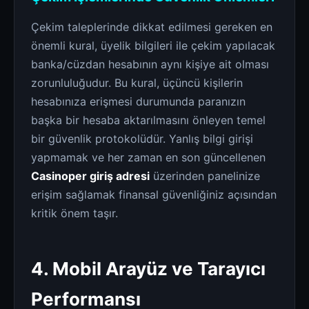
Çekim taleplerinde dikkat edilmesi gereken en
önemli kural, üyelik bilgileri ile çekim yapılacak
banka/cüzdan hesabının aynı kişiye ait olması
zorunluluğudur. Bu kural, üçüncü kişilerin
hesabınıza erişmesi durumunda paranızın
başka bir hesaba aktarılmasını önleyen temel
bir güvenlik protokolüdür. Yanlış bilgi girişi
yapmamak ve her zaman en son güncellenen
Casinoper giriş adresi
üzerinden panelinize
erişim sağlamak finansal güvenliğiniz açısından
kritik önem taşır.
4. Mobil Arayüz ve Tarayıcı
Performansı