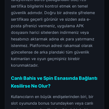
sertifika bilgilerini kontrol etmek en temel
güvenlik adımıdır. Doğru bir adreste şifreleme
sertifikası geçerli görünür ve sizden asla e-
posta şifrenizi vermeniz, uygulama APK
dosyasını harici sitelerden indirmeniz veya
hesabınızı aktarmak adına ek para yatırmanız
istenmez. Platformun adresi rakamsal olarak
güncellense de arka plandaki tüm güvenlik
katmanları ve oyun geçmişiniz birebir
korunmaktadır.
Canlı Bahis ve Spin Esnasında Bağlantı
Kesilirse Ne Olur?
Kullanıcıların en büyük endişelerinden biri, bir
slot oyununda bonus turundayken veya canlı