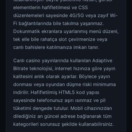
elementlerin hafifletilmesi ve CSS
düzenlemeleri sayesinde 4G/5G veya zayıf Wi-
Fi bağlantılarında bile takılma yaşanmaz.
Dokunmatik ekranlara uyarlanmış menü düzeni,
tek elle bile rahatça slot çevirmenize veya
canlı bahislere katılmanıza imkan tanır.
Canlı casino yayınlarında kullanılan Adaptive
Bitrate teknolojisi, internet hızınıza göre yayın
kalitesini anlık olarak ayarlar. Böylece yayın
donması veya oyundan düşme riski minimuma
indirilir. Hafifletilmiş HTML5 kod yapısı
sayesinde telefonunuz aşırı ısınmaz ve pil
tüketimi dengede tutulur. Mobil cihazınızdan
dilediğiniz an güncel adrese bağlanarak tüm
kategorileri sorunsuz şekilde kullanabilirsiniz.