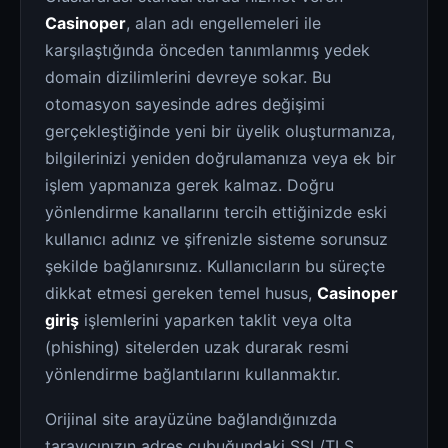
Casinoper
, alan adı engellemeleri ile
karşılaştığında önceden tanımlanmış yedek
domain dizilimlerini devreye sokar. Bu
otomasyon sayesinde adres değişimi
gerçekleştiğinde yeni bir üyelik oluşturmanıza,
bilgilerinizi yeniden doğrulamanıza veya ek bir
işlem yapmanıza gerek kalmaz. Doğru
yönlendirme kanallarını tercih ettiğinizde eski
kullanıcı adınız ve şifrenizle sisteme sorunsuz
şekilde bağlanırsınız. Kullanıcıların bu süreçte
dikkat etmesi gereken temel husus,
Casinoper
giriş
işlemlerini yaparken taklit veya olta
(phishing) sitelerden uzak durarak resmi
yönlendirme bağlantılarını kullanmaktır.
Orijinal site arayüzüne bağlandığınızda
tarayıcınızın adres çubuğundaki SSL/TLS