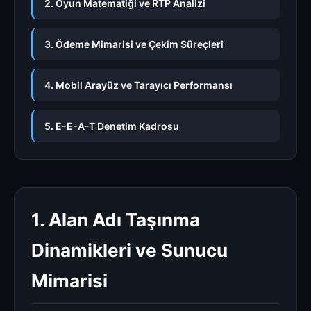
2. Oyun Matematiği ve RTP Analizi
3. Ödeme Mimarisi ve Çekim Süreçleri
4. Mobil Arayüz ve Tarayıcı Performansı
5. E-E-A-T Denetim Kadrosu
1. Alan Adı Taşınma
Dinamikleri ve Sunucu
Mimarisi