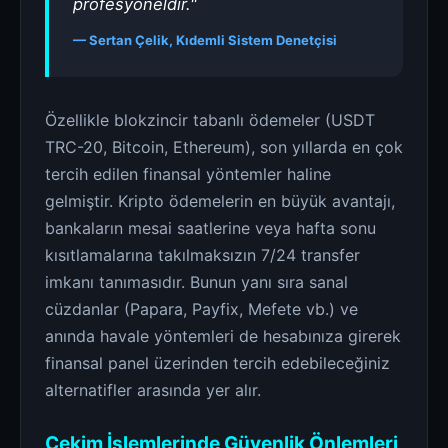
profesyoneldir."
— Sertan Çelik, Kıdemli Sistem Denetçisi
Özellikle blokzincir tabanlı ödemeler (USDT
TRC-20, Bitcoin, Ethereum), son yıllarda en çok
tercih edilen finansal yöntemler haline
gelmiştir. Kripto ödemelerin en büyük avantajı,
bankaların mesai saatlerine veya hafta sonu
kısıtlamalarına takılmaksızın 7/24 transfer
imkanı tanımasıdır. Bunun yanı sıra sanal
cüzdanlar (Papara, Payfix, Mefete vb.) ve
anında havale yöntemleri de hesabınıza girerek
finansal panel üzerinden tercih edebileceğiniz
alternatifler arasında yer alır.
Çekim İşlemlerinde Güvenlik Önlemleri