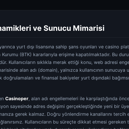
inamikleri ve Sunucu Mimarisi
arınca yurt dışı lisansına sahip şans oyunları ve casino platf
tişim Kurumu (BTK) kararlarıyla erişime kapatılmaktadır. Bu d
ür. Kullanıcıların sıklıkla merak ettiği konu, web adresi enge
marisinde alan adı (domain), yalnızca kullanıcının sunucuya 
kimlik doğrulamaları ve finansal bakiyeler yurt dışındaki bağım
ren
Casinoper
, alan adı engellemeleri ile karşılaştığında 
yon sayesinde adres değişimi gerçekleştiğinde yeni bir üyeli
nıza gerek kalmaz. Doğru yönlendirme kanallarını tercih ett
ğlanırsınız. Kullanıcıların bu süreçte dikkat etmesi gereken