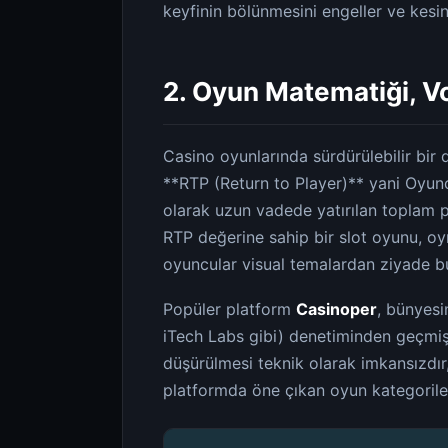
keyfinin bölünmesini engeller ve kesin
2. Oyun Matematiği, Vol
Casino oyunlarında sürdürülebilir bir 
**RTP (Return to Player)** yani Oyunc
olarak uzun vadede yatırılan toplam p
RTP değerine sahip bir slot oyunu, oyn
oyuncular visual temalardan ziyade bu
Popüler platform
Casinoper
, bünyesi
iTech Labs gibi) denetiminden geçmiş 
düşürülmesi teknik olarak imkansızdır
platformda öne çıkan oyun kategorileri,