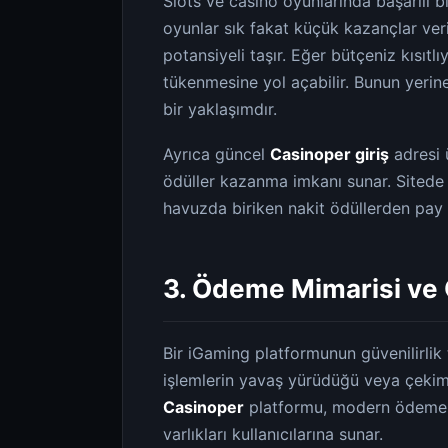
Slots ve casino oyunlarında başarılı b
oyunlar sık fakat küçük kazançlar veri
potansiyeli taşır. Eğer bütçeniz kısıt
tükenmesine yol açabilir. Bunun yerin
bir yaklaşımdır.
Ayrıca güncel
Casinoper giriş
adresi 
ödüller kazanma imkanı sunar. Sitede a
havuzda biriken nakit ödüllerden pay a
3. Ödeme Mimarisi ve 
Bir iGaming platformunun güvenilirlik te
işlemlerin yavaş yürüdüğü veya çekim y
Casinoper
platformu, modern ödeme sis
varlıkları kullanıcılarına sunar.