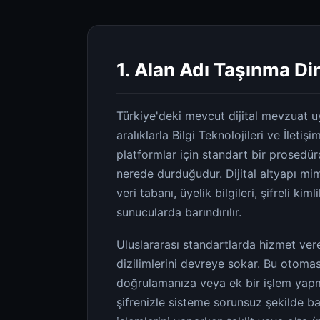
1. Alan Adı Taşınma D
Türkiye'deki mevcut dijital mevzuat uy
aralıklarla Bilgi Teknolojileri ve İle
platformlar için standart bir prosedürd
nerede durduğudur. Dijital altyapı mi
veri tabanı, üyelik bilgileri, şifreli 
sunucularda barındırılır.
Uluslararası standartlarda hizmet ve
dizilimlerini devreye sokar. Bu otomas
doğrulamanıza veya ek bir işlem yapma
şifrenizle sisteme sorunsuz şekilde ba