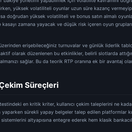
ir bakiye yönetimi yapabilmek için volatilite kavramını doğr
rken, yüksek volatiliteli oyunlar uzun süre kazanç vermeyip
lıysa doğrudan yüksek volatiliteli ve bonus satın almalı oyunl
e kasayı zamana yayacak ve düşük risk içeren oyun grupları
üzerinden erişebileceğiniz turnuvalar ve günlük liderlik tab
ktif olarak düzenlenen bu etkinlikler, belirli slotlarda attı
lmanızı sağlar. Bu da teorik RTP oranına ek bir avantaj ola
Çekim Süreçleri
stindeki en kritik kriter, kullanıcı çekim taleplerini ne kadar
aparken sürekli yapay belgeler talep edilen platformlar kul
temlerini altyapısına entegre ederek hem klasik bankacılık 