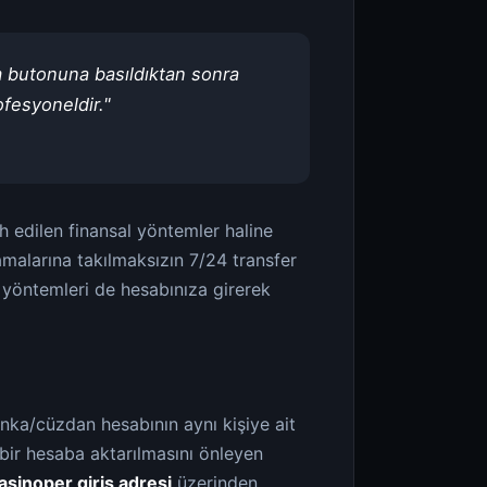
im butonuna basıldıktan sonra
ofesyoneldir."
h edilen finansal yöntemler haline
amalarına takılmaksızın 7/24 transfer
 yöntemleri de hesabınıza girerek
anka/cüzdan hesabının aynı kişiye ait
bir hesaba aktarılmasını önleyen
asinoper giriş adresi
üzerinden