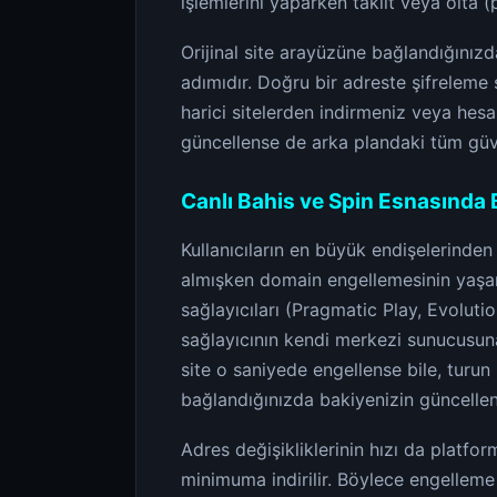
işlemlerini yaparken taklit veya olta 
Orijinal site arayüzüne bağlandığınızd
adımıdır. Doğru bir adreste şifreleme
harici sitelerden indirmeniz veya hes
güncellense de arka plandaki tüm güv
Canlı Bahis ve Spin Esnasında B
Kullanıcıların en büyük endişelerinde
almışken domain engellemesinin yaşanm
sağlayıcıları (Pragmatic Play, Evolutio
sağlayıcının kendi merkezi sunucusuna 
site o saniyede engellense bile, turun
bağlandığınızda bakiyenizin güncellend
Adres değişikliklerinin hızı da platfor
minimuma indirilir. Böylece engelleme 