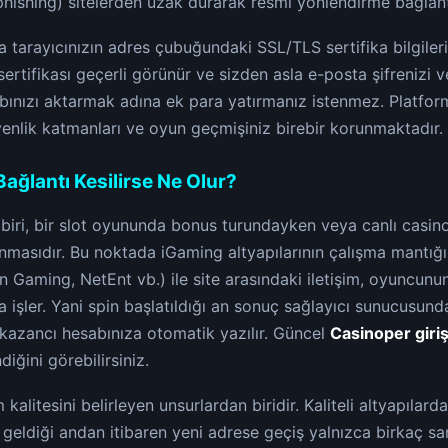
(phishing) sitelerden uzak durarak resmi yönlendirme bağlantı
a tarayıcınızın adres çubuğundaki SSL/TLS sertifika bilgile
 sertifikası geçerli görünür ve sizden asla e-posta şifreniz
abınızı aktarmak adına ek para yatırmanız istenmez. Platfo
enlik katmanları ve oyun geçmişiniz birebir korunmaktadır.
ağlantı Kesilirse Ne Olur?
n biri, bir slot oyununda bonus turundayken veya canlı casin
asıdır. Bu noktada iGaming altyapılarının çalışma mantığını
n Gaming, NetEnt vb.) ile site arasındaki iletişim, oyuncunun 
işler. Yani spin başlatıldığı an sonuç sağlayıcı sunucusunda
 kazancı hesabınıza otomatik yazılır. Güncel
Casinoper giriş
iğini görebilirsiniz.
m kalitesini belirleyen unsurlardan biridir. Kaliteli altyapıla
geldiği andan itibaren yeni adrese geçiş yalnızca birkaç san