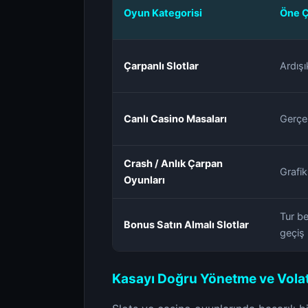
Oyun Kategorisi
Öne Ç
Çarpanlı Slotlar
Ardışı
Canlı Casino Masaları
Gerçe
Crash / Anlık Çarpan
Grafik
Oyunları
Tur b
Bonus Satın Almalı Slotlar
geçiş
Kasayı Doğru Yönetme ve Volat