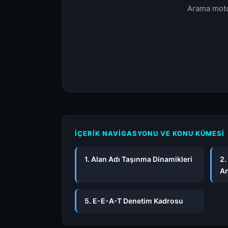
Arama motor
İÇERIK NAVIGASYONU VE KONU KÜMESI
1. Alan Adı Taşınma Dinamikleri
2.
An
5. E-E-A-T Denetim Kadrosu