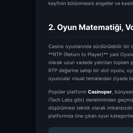
keyfinin bölünmesini engeller ve kesin
2. Oyun Matematiği, Vol
Casino oyunlarında sürdürülebilir bir 
**RTP (Return to Player)** yani Oyunc
olarak uzun vadede yatırılan toplam p
RTP değerine sahip bir slot oyunu, oyn
oyuncular visual temalardan ziyade bu
Popüler platform
Casinoper
, bünyesi
iTech Labs gibi) denetiminden geçmiş 
düşürülmesi teknik olarak imkansızdır
platformda öne çıkan oyun kategorileri,