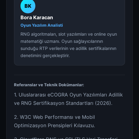
BK
Bora Karacan
Oyun Yazılım Analisti
RNG algoritmaları, slot yazılımları ve online oyun
matematiği uzmanı. Oyun sağlayıcılarının
sunduğu RTP verilerinin ve adillik sertifikalarının
denetimini gerçekleştirir.
Referanslar ve Teknik Dokümanlar:
1. Uluslararası eCOGRA Oyun Yazılımları Adillik
ve RNG Sertifikasyon Standartları (2026).
2. W3C Web Performansı ve Mobil
Optimizasyon Prensipleri Kılavuzu.