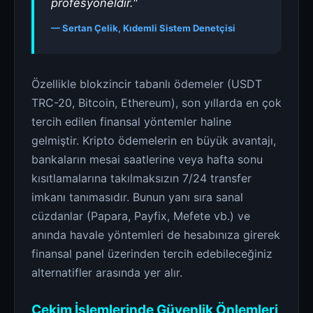
profesyoneldir."
— Sertan Çelik, Kıdemli Sistem Denetçisi
Özellikle blokzincir tabanlı ödemeler (USDT
TRC-20, Bitcoin, Ethereum), son yıllarda en çok
tercih edilen finansal yöntemler haline
gelmiştir. Kripto ödemelerin en büyük avantajı,
bankaların mesai saatlerine veya hafta sonu
kısıtlamalarına takılmaksızın 7/24 transfer
imkanı tanımasıdır. Bunun yanı sıra sanal
cüzdanlar (Papara, Payfix, Mefete vb.) ve
anında havale yöntemleri de hesabınıza girerek
finansal panel üzerinden tercih edebileceğiniz
alternatifler arasında yer alır.
Çekim İşlemlerinde Güvenlik Önlemleri