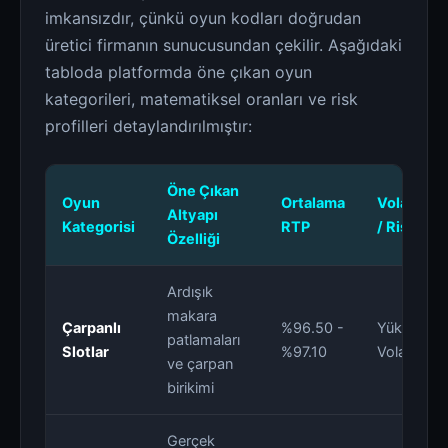
imkansızdır, çünkü oyun kodları doğrudan
üretici firmanın sunucusundan çekilir. Aşağıdaki
tabloda platformda öne çıkan oyun
kategorileri, matematiksel oranları ve risk
profilleri detaylandırılmıştır:
Öne Çıkan
Oyun
Ortalama
Volatilite
Altyapı
Kategorisi
RTP
/ Risk
Özelliği
Ardışık
makara
Çarpanlı
%96.50 -
Yüksek
patlamaları
Slotlar
%97.10
Volatilite
ve çarpan
birikimi
Gerçek