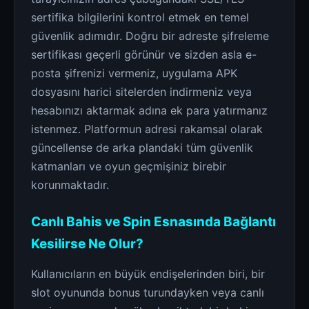
sertifika bilgilerini kontrol etmek en temel
güvenlik adımıdır. Doğru bir adreste şifreleme
sertifikası geçerli görünür ve sizden asla e-
posta şifrenizi vermeniz, uygulama APK
dosyasını harici sitelerden indirmeniz veya
hesabınızı aktarmak adına ek para yatırmanız
istenmez. Platformun adresi rakamsal olarak
güncellense de arka plandaki tüm güvenlik
katmanları ve oyun geçmişiniz birebir
korunmaktadır.
Canlı Bahis ve Spin Esnasında Bağlantı
Kesilirse Ne Olur?
Kullanıcıların en büyük endişelerinden biri, bir
slot oyununda bonus turundayken veya canlı