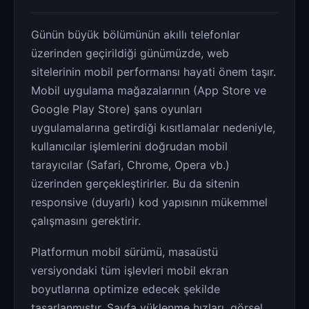
Günün büyük bölümünün akıllı telefonlar
üzerinden geçirildiği günümüzde, web
sitelerinin mobil performansı hayati önem taşır.
Mobil uygulama mağazalarının (App Store ve
Google Play Store) şans oyunları
uygulamalarına getirdiği kısıtlamalar nedeniyle,
kullanıcılar işlemlerini doğrudan mobil
tarayıcılar (Safari, Chrome, Opera vb.)
üzerinden gerçekleştirirler. Bu da sitenin
responsive (duyarlı) kod yapısının mükemmel
çalışmasını gerektirir.
Platformun mobil sürümü, masaüstü
versiyondaki tüm işlevleri mobil ekran
boyutlarına optimize edecek şekilde
tasarlanmıştır. Sayfa yüklenme hızları, görsel