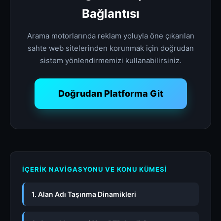
Bağlantısı
Arama motorlarında reklam yoluyla öne çıkarılan
sahte web sitelerinden korunmak için doğrudan
sistem yönlendirmemizi kullanabilirsiniz.
Doğrudan Platforma Git
İÇERIK NAVIGASYONU VE KONU KÜMESI
1. Alan Adı Taşınma Dinamikleri