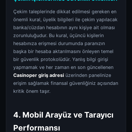
Çekim taleplerinde dikkat edilmesi gereken en
önemli kural, üyelik bilgileri ile çekim yapılacak
banka/cüzdan hesabının aynı kişiye ait olması
zorunluluğudur. Bu kural, üçüncü kişilerin
hesabınıza erişmesi durumunda paranızın
başka bir hesaba aktarılmasını önleyen temel
bir güvenlik protokolüdür. Yanlış bilgi girişi
yapmamak ve her zaman en son güncellenen
Casinoper giriş adresi
üzerinden panelinize
erişim sağlamak finansal güvenliğiniz açısından
kritik önem taşır.
4. Mobil Arayüz ve Tarayıcı
Performansı