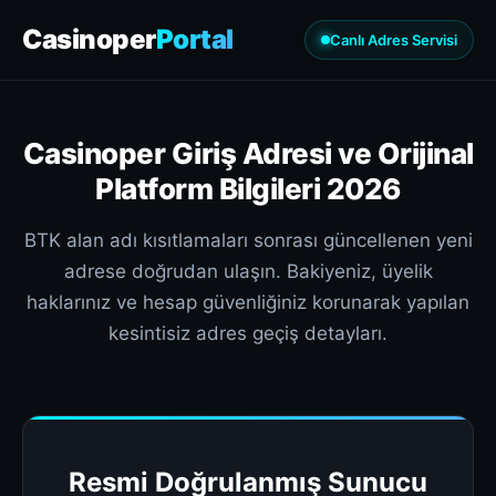
Casinoper
Portal
Canlı Adres Servisi
Casinoper Giriş Adresi ve Orijinal
Platform Bilgileri 2026
BTK alan adı kısıtlamaları sonrası güncellenen yeni
adrese doğrudan ulaşın. Bakiyeniz, üyelik
haklarınız ve hesap güvenliğiniz korunarak yapılan
kesintisiz adres geçiş detayları.
Resmi Doğrulanmış Sunucu