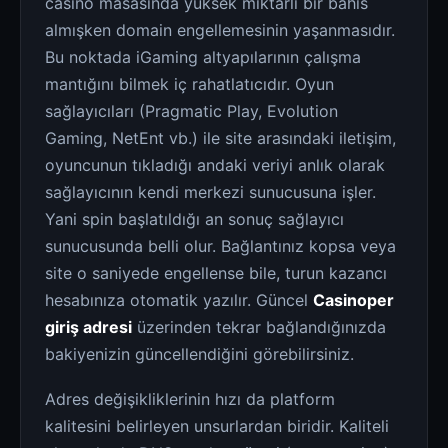
casino masasında yüksek miktarlı bir bahis
almışken domain engellemesinin yaşanmasıdır.
Bu noktada iGaming altyapılarının çalışma
mantığını bilmek iç rahatlatıcıdır. Oyun
sağlayıcıları (Pragmatic Play, Evolution
Gaming, NetEnt vb.) ile site arasındaki iletişim,
oyuncunun tıkladığı andaki veriyi anlık olarak
sağlayıcının kendi merkezi sunucusuna işler.
Yani spin başlatıldığı an sonuç sağlayıcı
sunucusunda belli olur. Bağlantınız kopsa veya
site o saniyede engellense bile, turun kazancı
hesabınıza otomatik yazılır. Güncel
Casinoper
giriş adresi
üzerinden tekrar bağlandığınızda
bakiyenizin güncellendiğini görebilirsiniz.
Adres değişikliklerinin hızı da platform
kalitesini belirleyen unsurlardan biridir. Kaliteli