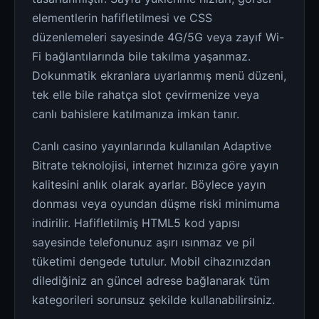
elementlerin hafifletilmesi ve CSS
düzenlemeleri sayesinde 4G/5G veya zayıf Wi-
Fi bağlantılarında bile takılma yaşanmaz.
Dokunmatik ekranlara uyarlanmış menü düzeni,
tek elle bile rahatça slot çevirmenize veya
canlı bahislere katılmanıza imkan tanır.
Canlı casino yayınlarında kullanılan Adaptive
Bitrate teknolojisi, internet hızınıza göre yayın
kalitesini anlık olarak ayarlar. Böylece yayın
donması veya oyundan düşme riski minimuma
indirilir. Hafifletilmiş HTML5 kod yapısı
sayesinde telefonunuz aşırı ısınmaz ve pil
tüketimi dengede tutulur. Mobil cihazınızdan
dilediğiniz an güncel adrese bağlanarak tüm
kategorileri sorunsuz şekilde kullanabilirsiniz.