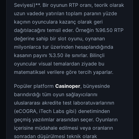
Seviyesi)**. Bir oyunun RTP oranı, teorik olarak
uzun vadede yatırılan toplam paranın yüzde
kaçının oyunculara kazanç olarak geri
dağıtılacağını temsil eder. Örneğin %96.50 RTP
değerine sahip bir slot oyunu, oynanan
milyonlarca tur üzerinden hesaplandığında
kasanın payını %3.50 ile sınırlar. Bilinçli
oyuncular visual temalardan ziyade bu
matematiksel verilere göre tercih yaparlar.
Popüler platform
Casinoper
, bünyesinde
barındırdığı tüm oyun sağlayıcılarını
uluslararası akredite test laboratuvarlarının
(eCOGRA, iTech Labs gibi) denetiminden
geçmiş yazılımlar arasından seçer. Oyunların
içerisine müdahale edilmesi veya oranların
sonradan düşürülmesi teknik olarak