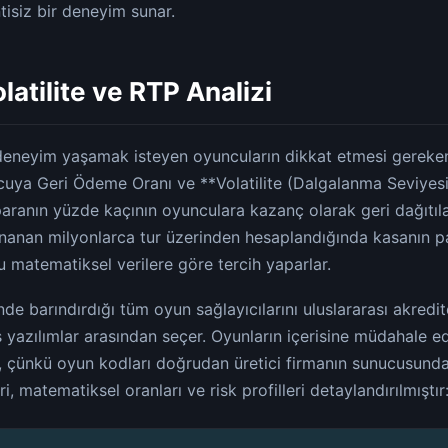
tisiz bir deneyim sunar.
atilite ve RTP Analizi
deneyim yaşamak isteyen oyuncuların dikkat etmesi gereken e
uya Geri Ödeme Oranı ve **Volatilite (Dalgalanma Seviyesi)
aranın yüzde kaçının oyunculara kazanç olarak geri dağıtıl
anan milyonlarca tur üzerinden hesaplandığında kasanın payın
 matematiksel verilere göre tercih yaparlar.
nde barındırdığı tüm oyun sağlayıcılarını uluslararası akredi
yazılımlar arasından seçer. Oyunların içerisine müdahale e
, çünkü oyun kodları doğrudan üretici firmanın sunucusundan
 matematiksel oranları ve risk profilleri detaylandırılmıştır