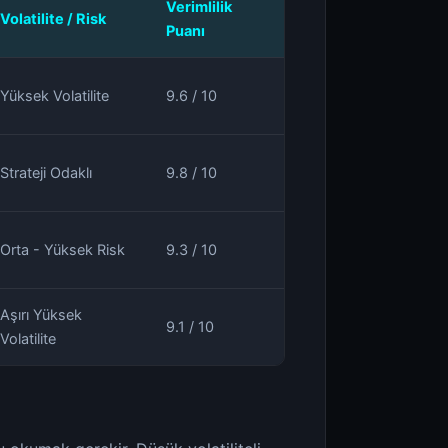
Verimlilik
Volatilite / Risk
Puanı
Yüksek Volatilite
9.6 / 10
Strateji Odaklı
9.8 / 10
Orta - Yüksek Risk
9.3 / 10
Aşırı Yüksek
9.1 / 10
Volatilite