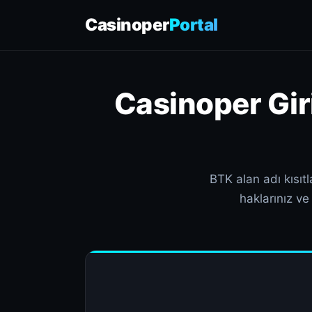
Casinoper
Portal
Casinoper Giri
BTK alan adı kısıt
haklarınız ve