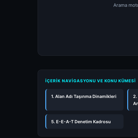
Arama motor
İÇERIK NAVIGASYONU VE KONU KÜMESI
1. Alan Adı Taşınma Dinamikleri
2.
An
5. E-E-A-T Denetim Kadrosu