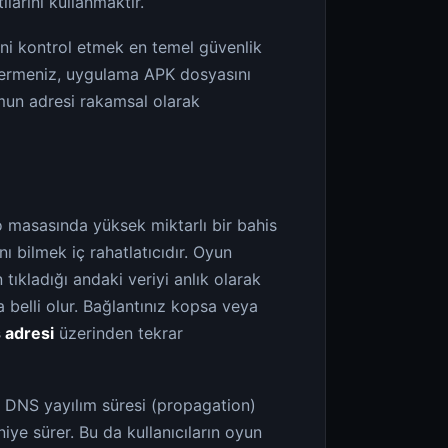
larını kullanmaktır.
rini kontrol etmek en temel güvenlik
i vermeniz, uygulama APK dosyasını
rmun adresi rakamsal olarak
o masasında yüksek miktarlı bir bahis
 bilmek iç rahatlatıcıdır. Oyun
tıkladığı andaki veriyi anlık olarak
 belli olur. Bağlantınız kopsa veya
 adresi
üzerinden tekrar
rda DNS yayılım süresi (propagation)
iye sürer. Bu da kullanıcıların oyun