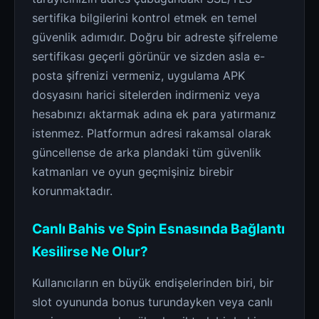
sertifika bilgilerini kontrol etmek en temel
güvenlik adımıdır. Doğru bir adreste şifreleme
sertifikası geçerli görünür ve sizden asla e-
posta şifrenizi vermeniz, uygulama APK
dosyasını harici sitelerden indirmeniz veya
hesabınızı aktarmak adına ek para yatırmanız
istenmez. Platformun adresi rakamsal olarak
güncellense de arka plandaki tüm güvenlik
katmanları ve oyun geçmişiniz birebir
korunmaktadır.
Canlı Bahis ve Spin Esnasında Bağlantı
Kesilirse Ne Olur?
Kullanıcıların en büyük endişelerinden biri, bir
slot oyununda bonus turundayken veya canlı