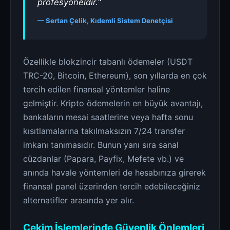
profesyoneldir."
— Sertan Çelik, Kıdemli Sistem Denetçisi
Özellikle blokzincir tabanlı ödemeler (USDT
TRC-20, Bitcoin, Ethereum), son yıllarda en çok
tercih edilen finansal yöntemler haline
gelmiştir. Kripto ödemelerin en büyük avantajı,
bankaların mesai saatlerine veya hafta sonu
kısıtlamalarına takılmaksızın 7/24 transfer
imkanı tanımasıdır. Bunun yanı sıra sanal
cüzdanlar (Papara, Payfix, Mefete vb.) ve
anında havale yöntemleri de hesabınıza girerek
finansal panel üzerinden tercih edebileceğiniz
alternatifler arasında yer alır.
Çekim İşlemlerinde Güvenlik Önlemleri