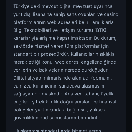
Türkiye'deki mevcut dijital mevzuat uyarınca
yurt dışı lisansına sahip şans oyunları ve casino
platformlarının web adresleri belirli aralıklarla
Bilgi Teknolojileri ve İletişim Kurumu (BTK)
kararlarıyla erişime kapatılmaktadır. Bu durum,
sektörde hizmet veren tüm platformlar için
standart bir prosedürdür. Kullanıcıların sıklıkla
merak ettiği konu, web adresi engellendiğinde
verilerin ve bakiyelerin nerede durduğudur.
Dijital altyapı mimarisinde alan adı (domain),
yalnızca kullanıcının sunucuya ulaşmasını
sağlayan bir maskedir. Ana veri tabanı, üyelik
bilgileri, şifreli kimlik doğrulamaları ve finansal
bakiyeler yurt dışındaki bağımsız, yüksek
güvenlikli cloud sunucularda barındırılır.
Uluslararası standartlarda hizmet veren