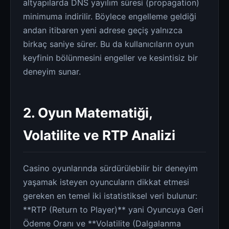
altyapılarda DNS yayılım süresi (propagation)
minimuma indirilir. Böylece engelleme geldiği
andan itibaren yeni adrese geçiş yalnızca
birkaç saniye sürer. Bu da kullanıcıların oyun
keyfinin bölünmesini engeller ve kesintisiz bir
deneyim sunar.
2. Oyun Matematiği,
Volatilite ve RTP Analizi
Casino oyunlarında sürdürülebilir bir deneyim
yaşamak isteyen oyuncuların dikkat etmesi
gereken en temel iki istatistiksel veri bulunur:
**RTP (Return to Player)** yani Oyuncuya Geri
Ödeme Oranı ve **Volatilite (Dalgalanma