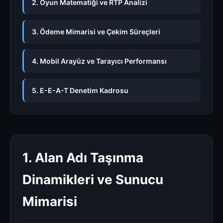
2. Oyun Matematiği ve RTP Analizi
3. Ödeme Mimarisi ve Çekim Süreçleri
4. Mobil Arayüz ve Tarayıcı Performansı
5. E-E-A-T Denetim Kadrosu
1. Alan Adı Taşınma
Dinamikleri ve Sunucu
Mimarisi