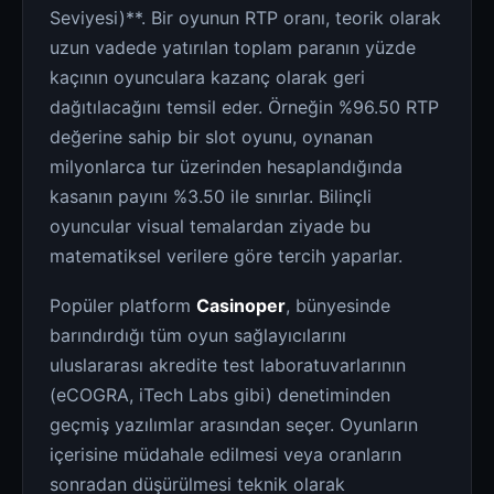
Seviyesi)**. Bir oyunun RTP oranı, teorik olarak
uzun vadede yatırılan toplam paranın yüzde
kaçının oyunculara kazanç olarak geri
dağıtılacağını temsil eder. Örneğin %96.50 RTP
değerine sahip bir slot oyunu, oynanan
milyonlarca tur üzerinden hesaplandığında
kasanın payını %3.50 ile sınırlar. Bilinçli
oyuncular visual temalardan ziyade bu
matematiksel verilere göre tercih yaparlar.
Popüler platform
Casinoper
, bünyesinde
barındırdığı tüm oyun sağlayıcılarını
uluslararası akredite test laboratuvarlarının
(eCOGRA, iTech Labs gibi) denetiminden
geçmiş yazılımlar arasından seçer. Oyunların
içerisine müdahale edilmesi veya oranların
sonradan düşürülmesi teknik olarak