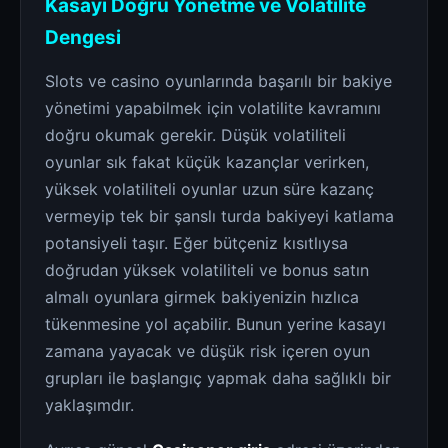
Kasayı Doğru Yönetme ve Volatilite
Dengesi
Slots ve casino oyunlarında başarılı bir bakiye
yönetimi yapabilmek için volatilite kavramını
doğru okumak gerekir. Düşük volatiliteli
oyunlar sık fakat küçük kazançlar verirken,
yüksek volatiliteli oyunlar uzun süre kazanç
vermeyip tek bir şanslı turda bakiyeyi katlama
potansiyeli taşır. Eğer bütçeniz kısıtlıysa
doğrudan yüksek volatiliteli ve bonus satın
almalı oyunlara girmek bakiyenizin hızlıca
tükenmesine yol açabilir. Bunun yerine kasayı
zamana yayacak ve düşük risk içeren oyun
grupları ile başlangıç yapmak daha sağlıklı bir
yaklaşımdır.