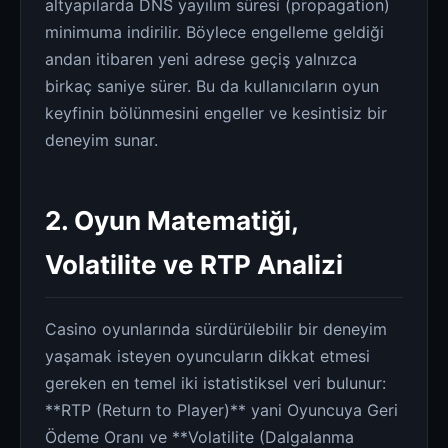
altyapılarda DNS yayılım süresi (propagation)
minimuma indirilir. Böylece engelleme geldiği
andan itibaren yeni adrese geçiş yalnızca
birkaç saniye sürer. Bu da kullanıcıların oyun
keyfinin bölünmesini engeller ve kesintisiz bir
deneyim sunar.
2. Oyun Matematiği,
Volatilite ve RTP Analizi
Casino oyunlarında sürdürülebilir bir deneyim
yaşamak isteyen oyuncuların dikkat etmesi
gereken en temel iki istatistiksel veri bulunur:
**RTP (Return to Player)** yani Oyuncuya Geri
Ödeme Oranı ve **Volatilite (Dalgalanma