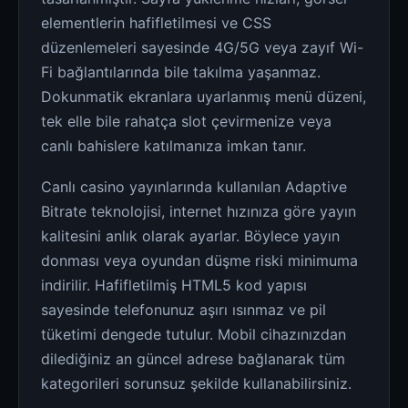
elementlerin hafifletilmesi ve CSS
düzenlemeleri sayesinde 4G/5G veya zayıf Wi-
Fi bağlantılarında bile takılma yaşanmaz.
Dokunmatik ekranlara uyarlanmış menü düzeni,
tek elle bile rahatça slot çevirmenize veya
canlı bahislere katılmanıza imkan tanır.
Canlı casino yayınlarında kullanılan Adaptive
Bitrate teknolojisi, internet hızınıza göre yayın
kalitesini anlık olarak ayarlar. Böylece yayın
donması veya oyundan düşme riski minimuma
indirilir. Hafifletilmiş HTML5 kod yapısı
sayesinde telefonunuz aşırı ısınmaz ve pil
tüketimi dengede tutulur. Mobil cihazınızdan
dilediğiniz an güncel adrese bağlanarak tüm
kategorileri sorunsuz şekilde kullanabilirsiniz.