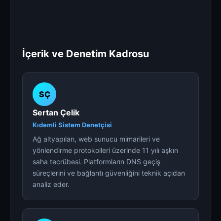
İçerik ve Denetim Kadrosu
SÇ
Sertan Çelik
Kıdemli Sistem Denetçisi
Ağ altyapıları, web sunucu mimarileri ve
yönlendirme protokolleri üzerinde 11 yılı aşkın
saha tecrübesi. Platformların DNS geçiş
süreçlerini ve bağlantı güvenliğini teknik açıdan
analiz eder.