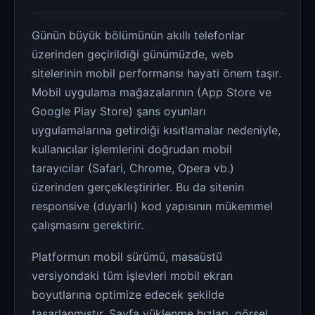
Günün büyük bölümünün akıllı telefonlar
üzerinden geçirildiği günümüzde, web
sitelerinin mobil performansı hayati önem taşır.
Mobil uygulama mağazalarının (App Store ve
Google Play Store) şans oyunları
uygulamalarına getirdiği kısıtlamalar nedeniyle,
kullanıcılar işlemlerini doğrudan mobil
tarayıcılar (Safari, Chrome, Opera vb.)
üzerinden gerçekleştirirler. Bu da sitenin
responsive (duyarlı) kod yapısının mükemmel
çalışmasını gerektirir.
Platformun mobil sürümü, masaüstü
versiyondaki tüm işlevleri mobil ekran
boyutlarına optimize edecek şekilde
tasarlanmıştır. Sayfa yüklenme hızları, görsel